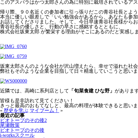
このアスパラはかつ太郎さんの為に特別に栽培されているアス
帰り際、９０名近くの参加者に引っ張りだこの青谷社長とよう
本当に優しい眼差しで「いい勉強会があるから、あなたも参加
お話してくださりました。そして、今日早速青谷社長様からお
青谷社長の優しさと、行動の早さに感銘するとともに、
株式会社坂東太郎 が繁栄する理由がそこにあるのだと実感し
坂東太郎さんのような会社が沢山増えたら、幸せで溢れた社会
弊社もそのような企業を目指して日々精進していこうと思いま
近隣では、高崎に系列店として
「旬菜食建 ひな野」
がありま
皆様も是非訪れて見てください！
きっと最高のおもてなしと、最高の料理が体験できると思いま
«
歴史を学ぶ
マイブーム！
»
最近の記事
ビオトープのその後2
尾瀬散策
ビオトープのその後
i-worksスクール