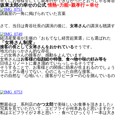
早くにお母様を亡くし親孝行ができなかったとおっしゃる青谷
坂東太郎の幸せの公式
情熱×力能×親孝行＝幸せ
講義室の一角に掲げられていた言葉
さて、当日は青谷社長の講演の後に、
女将さん
の講演も聴講す
経済産業省が主催の「おもてなし経営起業選」にも選ばれた
「女将さん制度」
接客の長として女将さんをおかれている
そうです。
地元のおっかさん的な存在。
この女将さんの接客が、感動をよんでいます。
女将さんは
お客様の似顔絵や特徴、食べ物や味の好み等を
日頃よりノートに書き溜めていらっしゃるそうです。
そうすることで、お客様との関係に効果が生まれるのでしょう
マニュアル通りでない、心のこもった自然な接客。
その自然な「心地いい」接客がリピーターの心を掴んでいるの
懇親会は、系列店の
かつ太郎
で美味しいお食事を頂きました♪
写真を見ていただいて、エビフライが何本あると思いますか？
私はエビフライが２本と思い・・食べてびっくり！一本は大き