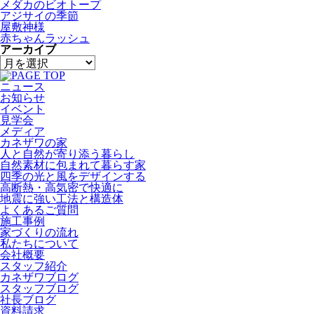
メダカのビオトープ
アジサイの季節
屋敷神様
赤ちゃんラッシュ
アーカイブ
ニュース
お知らせ
イベント
見学会
メディア
カネザワの家
人と自然が寄り添う暮らし
自然素材に包まれて暮らす家
四季の光と風をデザインする
高断熱・高気密で快適に
地震に強い工法と構造体
よくあるご質問
施工事例
家づくりの流れ
私たちについて
会社概要
スタッフ紹介
カネザワブログ
スタッフブログ
社長ブログ
資料請求