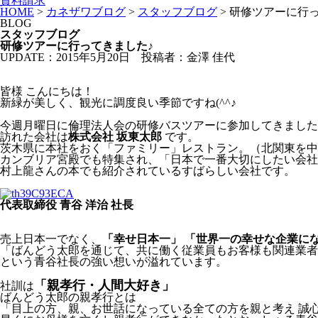
資料請求
HOME
>
カネザワブログ
>
スタッフブログ
>
研修ツアーに行っ
BLOG
スタッフブログ
研修ツアーに行ってきました♪
UPDATE：2015年5月20日
投稿者：金澤 佳代
皆様 こんにちは！
新緑が美しく、観光に調度良い季節ですね(^^♪
今週月曜日に倫理法人会の研修バスツアーに参加してきました
訪れた会社は
株式会社 坂東太郎
です。
茨木県に本社をおく「ファミリー」レストラン。（北関東を中
カンブリア宮殿でも特集され、「日本で一番大切にしたい会社
村上龍さんの本でも紹介されているすばらしい会社です。
代表取締役 青谷 洋治 社長
売上日本一でなく、
「幸せ日本一」 「世界一の幸せな企業に
「ばんどう太郎を通じて、共に働く従業員もお客様も関連業者
という青谷社長の強い想いが溢れています。
「親孝行・人間大好き」
社訓は
ばんどう太郎の親孝行とは
「目上の方、親、お世話になっている全ての方を親と考え 誠