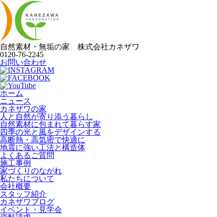
自然素材・無垢の家
株式会社
カネザワ
0120-76-2245
お問い合わせ
ホーム
ニュース
カネザワの家
人と自然が寄り添う暮らし
自然素材に包まれて暮らす家
四季の光と風をデザインする
高断熱・高気密で快適に
地震に強い工法と構造体
よくあるご質問
施工事例
家づくりのながれ
私たちについて
会社概要
スタッフ紹介
カネザワブログ
イベント・見学会