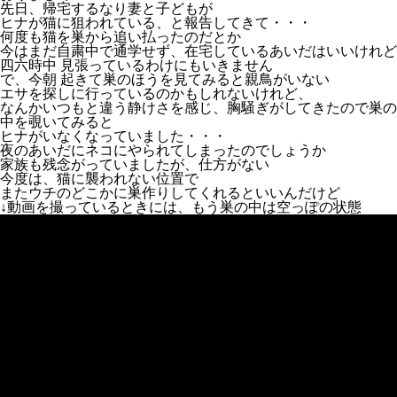
先日、帰宅するなり妻と子どもが
ヒナが猫に狙われている、と報告してきて・・・
何度も猫を巣から追い払ったのだとか
今はまだ自粛中で通学せず、在宅しているあいだはいいけれど
四六時中 見張っているわけにもいきません
で、今朝 起きて巣のほうを見てみると親鳥がいない
エサを探しに行っているのかもしれないけれど、
なんかいつもと違う静けさを感じ、胸騒ぎがしてきたので巣の
中を覗いてみると
ヒナがいなくなっていました・・・
夜のあいだにネコにやられてしまったのでしょうか
家族も残念がっていましたが、仕方がない
今度は、猫に襲われない位置で
またウチのどこかに巣作りしてくれるといいんだけど
↓動画を撮っているときには、もう巣の中は空っぽの状態