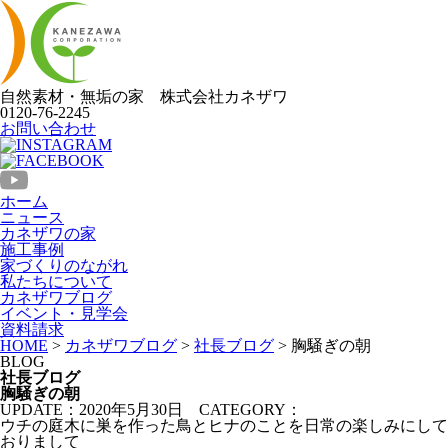
自然素材・無垢の家
株式会社
カネザワ
0120-76-2245
お問い合わせ
ホーム
ニュース
カネザワの家
施工事例
家づくりのながれ
私たちについて
カネザワブログ
イベント・見学会
資料請求
HOME
>
カネザワブログ
>
社長ブログ
>
胸騒ぎの朝
BLOG
社長ブログ
胸騒ぎの朝
UPDATE：2020年5月30日
CATEGORY：
ウチの庭木に巣を作った鳥とヒナのことを日常の楽しみにして
おりまして