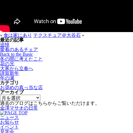
«
食は家にあり
テクスチュア＠大谷石
»
最近の記事
追悼
愛着のあるチェア
Back to the Basic
冬の間に考えたこと
花の兄
大寒から立春へ
謹賀新年
年の瀬
カテゴリ
お奨めの真っ当な店
アーカイブ
過去のブログはこちらからご覧いただけます。
金澤マサオの日常
ニュース
お知らせ
イベント
見学会