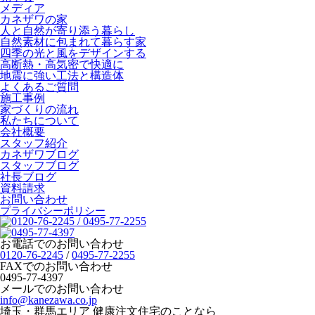
メディア
カネザワの家
人と自然が寄り添う暮らし
自然素材に包まれて暮らす家
四季の光と風をデザインする
高断熱・高気密で快適に
地震に強い工法と構造体
よくあるご質問
施工事例
家づくりの流れ
私たちについて
会社概要
スタッフ紹介
カネザワブログ
スタッフブログ
社長ブログ
資料請求
お問い合わせ
プライバシーポリシー
お電話でのお問い合わせ
0120-76-2245
/
0495-77-2255
FAXでのお問い合わせ
0495-77-4397
メールでのお問い合わせ
info@kanezawa.co.jp
埼玉・群馬エリア 健康注文住宅のことなら