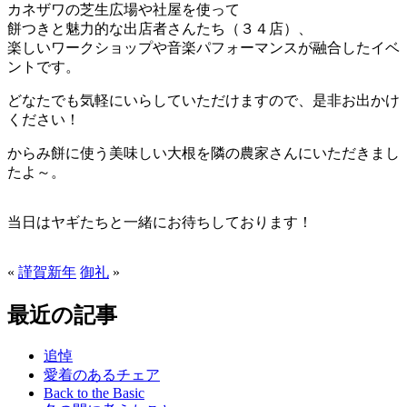
カネザワの芝生広場や社屋を使って
餅つきと魅力的な出店者さんたち（３４店）、
楽しいワークショップや音楽パフォーマンスが融合したイベ
ントです。
どなたでも気軽にいらしていただけますので、是非お出かけ
ください！
からみ餅に使う美味しい大根を隣の農家さんにいただきまし
たよ～。
当日はヤギたちと一緒にお待ちしております！
«
謹賀新年
御礼
»
最近の記事
追悼
愛着のあるチェア
Back to the Basic