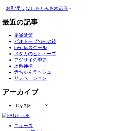
«
お引渡し
はしもとみお木彫展
»
最近の記事
尾瀬散策
ビオトープのその後
i-worksスクール
メダカのビオトープ
アジサイの季節
屋敷神様
赤ちゃんラッシュ
リノベーション
アーカイブ
ニュース