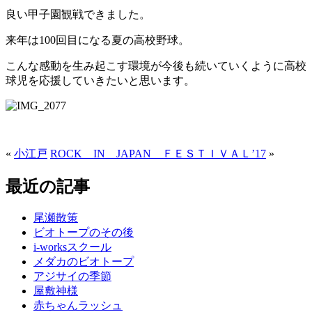
良い甲子園観戦できました。
来年は100回目になる夏の高校野球。
こんな感動を生み起こす環境が今後も続いていくように高校
球児を応援していきたいと思います。
«
小江戸
ROCK IN JAPAN ＦＥＳＴＩＶＡＬ’17
»
最近の記事
尾瀬散策
ビオトープのその後
i-worksスクール
メダカのビオトープ
アジサイの季節
屋敷神様
赤ちゃんラッシュ