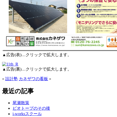
▲広告(表)…クリックで拡大します。
▲広告(裏)…クリックで拡大します。
«
設計塾
カネザワの看板
»
最近の記事
尾瀬散策
ビオトープのその後
i-worksスクール