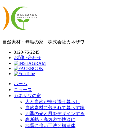
自然素材・無垢の家
株式会社
カネザワ
0120-76-2245
お問い合わせ
ホーム
ニュース
カネザワの家
人と自然が寄り添う暮らし
自然素材に包まれて暮らす家
四季の光と風をデザインする
高断熱・高気密で快適に
地震に強い工法と構造体