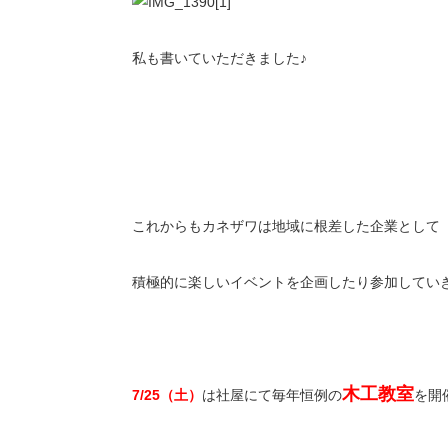
私も書いていただきました♪
これからもカネザワは地域に根差した企業として
積極的に楽しいイベントを企画したり参加してい
木工教室
7/25（土）
は社屋にて毎年恒例の
を開