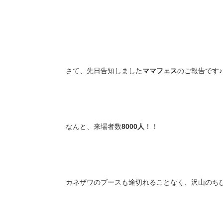
さて、先日告知しました
ママフェス
のご報告です♪
なんと、来場者数
8000人
！！
カネザワのブースも途切れることなく、沢山のち