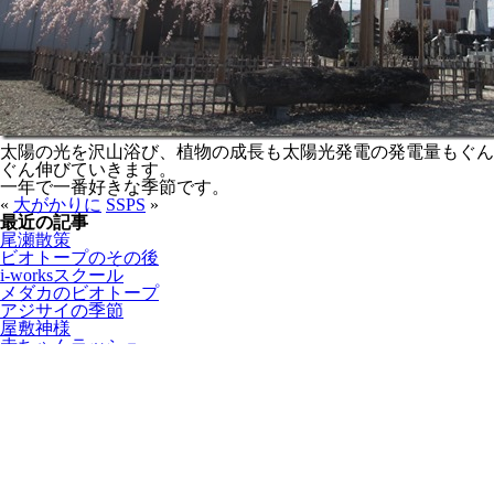
太陽の光を沢山浴び、植物の成長も太陽光発電の発電量もぐん
ぐん伸びていきます。
一年で一番好きな季節です。
«
大がかりに
SSPS
»
最近の記事
尾瀬散策
ビオトープのその後
i-worksスクール
メダカのビオトープ
アジサイの季節
屋敷神様
赤ちゃんラッシュ
リノベーション
アーカイブ
ニュース
お知らせ
イベント
見学会