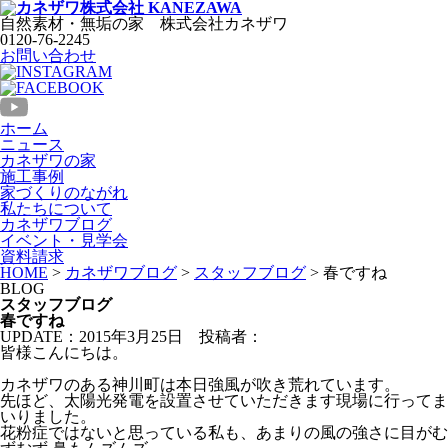
自然素材・無垢の家
株式会社
カネザワ
0120-76-2245
お問い合わせ
ホーム
ニュース
カネザワの家
施工事例
家づくりのながれ
私たちについて
カネザワブログ
イベント・見学会
資料請求
HOME
>
カネザワブログ
>
スタッフブログ
>
春ですね
BLOG
スタッフブログ
春ですね
UPDATE：2015年3月25日
投稿者：
皆様こんにちは。
カネザワのある神川町は本日強風が吹き荒れています。
先ほど、太陽光発電を設置させていただきます現場に行ってま
いりました。
花粉症ではないと思っている私も、あまりの風の強さに目がむ