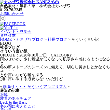
自然素材・無垢の家
株式会社
カネザワ
0120-76-2245
お問い合わせ
イベント・見学会
資料請求
HOME
>
カネザワブログ
>
社長ブログ
>
そういう言い訳
BLOG
社長ブログ
そういう言い訳
UPDATE：2020年10月17日
CATEGORY：
雨のせいか、少し気温が低くなって肌寒さを感じるようになる
と
冬の薪ストーブのシーズンに備えて、馴らし焚きしとかなくち
ゃ・・・
とか言いながら暖を採る
別に言い訳する必要もないんだけど
«
雨降り・・・
そういうアルゴリズム
»
最近の記事
追悼
愛着のあるチェア
Back to the Basic
冬の間に考えたこと