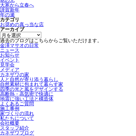
花の兄
大寒から立春へ
謹賀新年
年の瀬
カテゴリ
お奨めの真っ当な店
アーカイブ
過去のブログはこちらからご覧いただけます。
金澤マサオの日常
ニュース
お知らせ
イベント
見学会
メディア
カネザワの家
人と自然が寄り添う暮らし
自然素材に包まれて暮らす家
四季の光と風をデザインする
高断熱・高気密で快適に
地震に強い工法と構造体
よくあるご質問
施工事例
家づくりの流れ
私たちについて
会社概要
スタッフ紹介
カネザワブログ