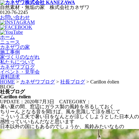
自然素材・無垢の家
株式会社
カネザワ
0120-76-2245
お問い合わせ
ホーム
ニュース
カネザワの家
施工事例
家づくりのながれ
私たちについて
カネザワブログ
イベント・見学会
資料請求
HOME
>
カネザワブログ
>
社長ブログ
>
Carillon éolien
BLOG
社長ブログ
Carillon éolien
UPDATE：2020年7月3日
CATEGORY：
暑い夏の間、窓辺にガラス製の風鈴を吊るしておく
ちりーん となる音を聞けば、風を意識して涼を感じて
こういう工夫で暑い日をなんとか涼しくしようとした日本人の
感性っていいもんだなと思います
日本以外の国にもあるのでしょうか、風鈴みたいなもの