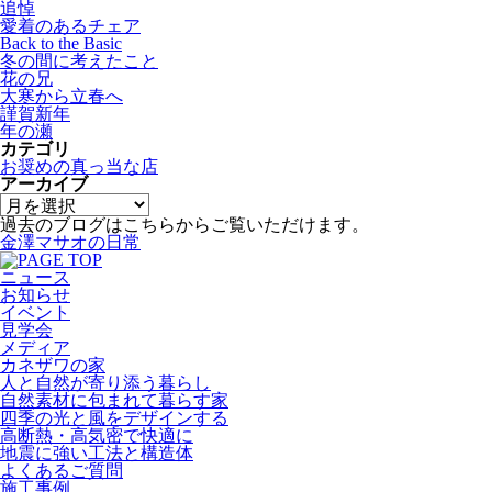
追悼
愛着のあるチェア
Back to the Basic
冬の間に考えたこと
花の兄
大寒から立春へ
謹賀新年
年の瀬
カテゴリ
お奨めの真っ当な店
アーカイブ
過去のブログはこちらからご覧いただけます。
金澤マサオの日常
ニュース
お知らせ
イベント
見学会
メディア
カネザワの家
人と自然が寄り添う暮らし
自然素材に包まれて暮らす家
四季の光と風をデザインする
高断熱・高気密で快適に
地震に強い工法と構造体
よくあるご質問
施工事例