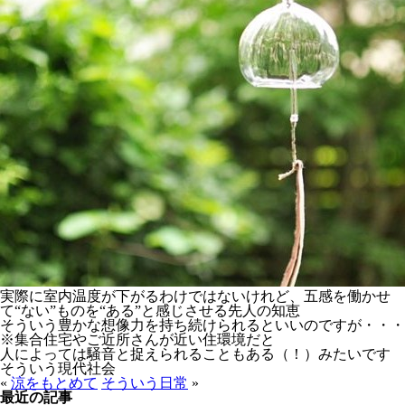
実際に室内温度が下がるわけではないけれど、五感を働かせ
て“ない”ものを“ある”と感じさせる先人の知恵
そういう豊かな想像力を持ち続けられるといいのですが・・・
※集合住宅やご近所さんが近い住環境だと
人によっては騒音と捉えられることもある（！）みたいです
そういう現代社会
«
涼をもとめて
そういう日常
»
最近の記事