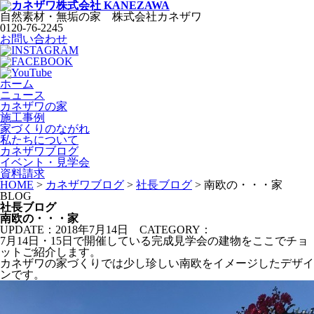
自然素材・無垢の家
株式会社
カネザワ
0120-76-2245
お問い合わせ
ホーム
ニュース
カネザワの家
施工事例
家づくりのながれ
私たちについて
カネザワブログ
イベント・見学会
資料請求
HOME
>
カネザワブログ
>
社長ブログ
>
南欧の・・・家
BLOG
社長ブログ
南欧の・・・家
UPDATE：2018年7月14日
CATEGORY：
7月14日・15日で開催している完成見学会の建物をここでチョ
ットご紹介します。
カネザワの家づくりでは少し珍しい南欧をイメージしたデザイ
ンです。