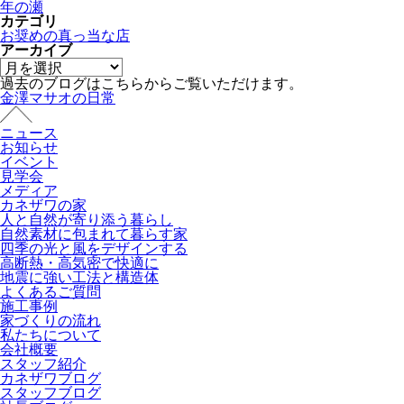
年の瀬
カテゴリ
お奨めの真っ当な店
アーカイブ
過去のブログはこちらからご覧いただけます。
金澤マサオの日常
ニュース
お知らせ
イベント
見学会
メディア
カネザワの家
人と自然が寄り添う暮らし
自然素材に包まれて暮らす家
四季の光と風をデザインする
高断熱・高気密で快適に
地震に強い工法と構造体
よくあるご質問
施工事例
家づくりの流れ
私たちについて
会社概要
スタッフ紹介
カネザワブログ
スタッフブログ