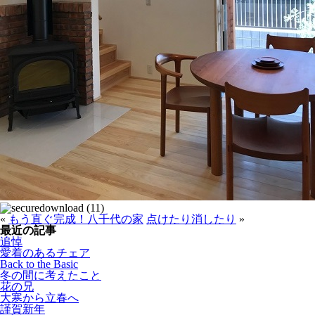
«
もう直ぐ完成！八千代の家
点けたり消したり
»
最近の記事
追悼
愛着のあるチェア
Back to the Basic
冬の間に考えたこと
花の兄
大寒から立春へ
謹賀新年