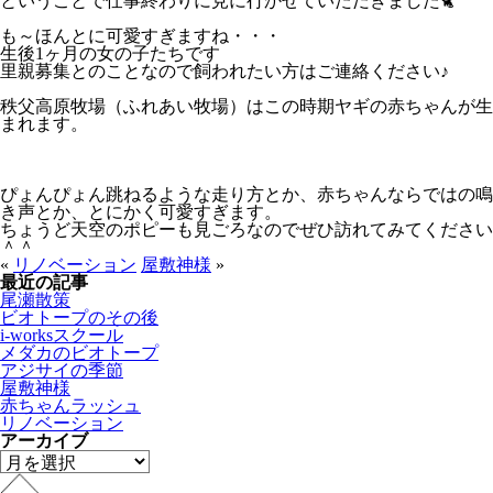
ということで仕事終わりに見に行かせていただきました🐈
も～ほんとに可愛すぎますね・・・
生後1ヶ月の女の子たちです
里親募集とのことなので飼われたい方はご連絡ください♪
秩父高原牧場（ふれあい牧場）はこの時期ヤギの赤ちゃんが生
まれます。
ぴょんぴょん跳ねるような走り方とか、赤ちゃんならではの鳴
き声とか、とにかく可愛すぎます。
ちょうど天空のポピーも見ごろなのでぜひ訪れてみてください
＾＾
«
リノベーション
屋敷神様
»
最近の記事
尾瀬散策
ビオトープのその後
i-worksスクール
メダカのビオトープ
アジサイの季節
屋敷神様
赤ちゃんラッシュ
リノベーション
アーカイブ