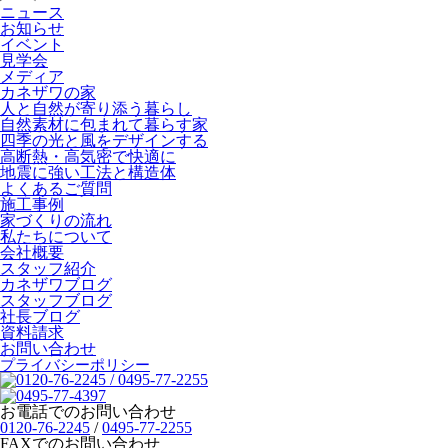
ニュース
お知らせ
イベント
見学会
メディア
カネザワの家
人と自然が寄り添う暮らし
自然素材に包まれて暮らす家
四季の光と風をデザインする
高断熱・高気密で快適に
地震に強い工法と構造体
よくあるご質問
施工事例
家づくりの流れ
私たちについて
会社概要
スタッフ紹介
カネザワブログ
スタッフブログ
社長ブログ
資料請求
お問い合わせ
プライバシーポリシー
お電話でのお問い合わせ
0120-76-2245
/
0495-77-2255
FAXでのお問い合わせ