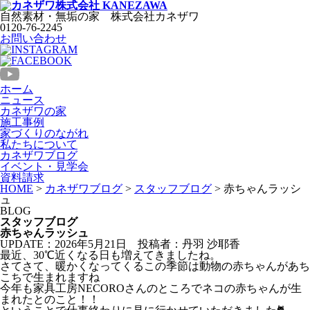
自然素材・無垢の家
株式会社
カネザワ
0120-76-2245
お問い合わせ
ホーム
ニュース
カネザワの家
施工事例
家づくりのながれ
私たちについて
カネザワブログ
イベント・見学会
資料請求
HOME
>
カネザワブログ
>
スタッフブログ
>
赤ちゃんラッシ
ュ
BLOG
スタッフブログ
赤ちゃんラッシュ
UPDATE：2026年5月21日
投稿者：丹羽 沙耶香
最近、30℃近くなる日も増えてきましたね。
さてさて、暖かくなってくるこの季節は動物の赤ちゃんがあち
こちで生まれますね
今年も家具工房NECOROさんのところでネコの赤ちゃんが生
まれたとのこと！！