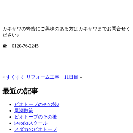
カネザワの蜂蜜にご興味のある方はカネザワまでお問合せく
ださい♪
☎ 0120-76-2245
«
すくすく
リフォーム工事 11日目
»
最近の記事
ビオトープのその後2
尾瀬散策
ビオトープのその後
i-worksスクール
メダカのビオトープ