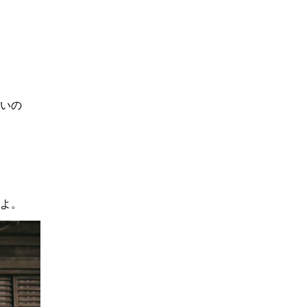
いの
よ。