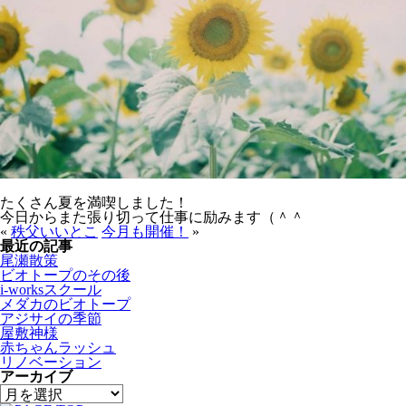
たくさん夏を満喫しました！
今日からまた張り切って仕事に励みます（＾＾
«
秩父いいとこ
今月も開催！
»
最近の記事
尾瀬散策
ビオトープのその後
i-worksスクール
メダカのビオトープ
アジサイの季節
屋敷神様
赤ちゃんラッシュ
リノベーション
アーカイブ