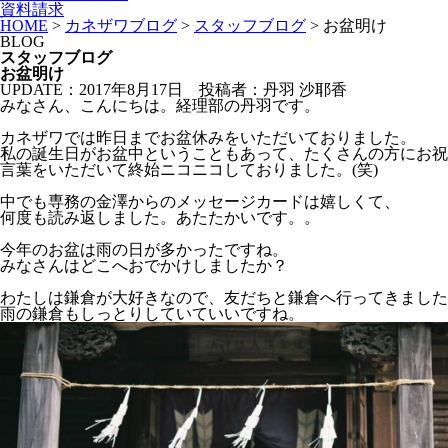
資料請求
HOME
>
カネザワブログ
>
スタッフブログ
>
お盆明け
BLOG
スタッフブログ
お盆明け
UPDATE：2017年8月17日
投稿者：丹羽 沙耶香
みなさん、こんにちは。経理部の丹羽です。
カネザワでは昨日までお盆休みをいただいておりました。
私の誕生日がお盆中ということもあって、たくさんの方にお祝
言葉をいただいて終始ニコニコしておりました。(笑)
中でも専務の金澤からのメッセージカードは嬉しくて、
何度も読み返しました。あたたかいです。。
今年のお盆は雨の日が多かったですね。
みなさんはどこへおでかけしましたか？
わたしは鎌倉が大好きなので、友だちと鎌倉へ行ってきました
雨の鎌倉もしっとりしていていいですね。