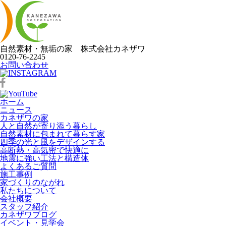
自然素材・無垢の家
株式会社
カネザワ
0120-76-2245
お問い合わせ
ホーム
ニュース
カネザワの家
人と自然が寄り添う暮らし
自然素材に包まれて暮らす家
四季の光と風をデザインする
高断熱・高気密で快適に
地震に強い工法と構造体
よくあるご質問
施工事例
家づくりのながれ
私たちについて
会社概要
スタッフ紹介
カネザワブログ
イベント・見学会