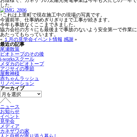
お陰様で、カネザワの太陽光発電事業は今年も大忙しの一年で
した。
↑これは上里町で現在施工中の現場の写真です。
今週前半、仕事納めぎりぎりまで工事が続きます。
今年も事故なくここまできました。
協力会社の方々にも最後まで事故のないよう安全第一で作業に
あたってもらっています。
«
１月の見学会イベント情報
感謝
»
最近の記事
尾瀬散策
ビオトープのその後
i-worksスクール
メダカのビオトープ
アジサイの季節
屋敷神様
赤ちゃんラッシュ
リノベーション
アーカイブ
ニュース
お知らせ
イベント
見学会
メディア
カネザワの家
人と自然が寄り添う暮らし