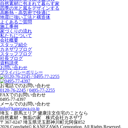
自然素材に包まれて暮らす家
四季の光と風をデザインする
高断熱・高気密で快適に
地震に強い工法と構造体
よくあるご質問
施工事例
家づくりの流れ
私たちについて
会社概要
スタッフ紹介
カネザワブログ
スタッフブログ
社長ブログ
資料請求
お問い合わせ
プライバシーポリシー
お電話でのお問い合わせ
0120-76-2245
/
0495-77-2255
FAXでのお問い合わせ
0495-77-4397
メールでのお問い合わせ
info@kanezawa.co.jp
埼玉・群馬エリア 健康注文住宅のことなら
自然素材・無垢の家 株式会社カネザワ
〒367-0247 埼玉県児玉郡神川町元阿保852
2026 Copylight© KANEZAWA Corporation. All Rights Reserved.