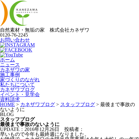
自然素材・無垢の家
株式会社
カネザワ
0120-76-2245
お問い合わせ
ホーム
ニュース
カネザワの家
施工事例
家づくりのながれ
私たちについて
カネザワブログ
イベント・見学会
資料請求
HOME
>
カネザワブログ
>
スタッフブログ
>
最後まで事故の
ないように
BLOG
スタッフブログ
最後まで事故のないように
UPDATE：2016年12月26日
投稿者：
早いもので今年も最終週になりました。