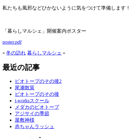
私たちも風邪などひかないように気をつけて準備します！
「暮らしマルシェ」開催案内ポスター
poster.pdf
«
冬の訪れ
暮らしマルシェ
»
最近の記事
ビオトープのその後2
尾瀬散策
ビオトープのその後
i-worksスクール
メダカのビオトープ
アジサイの季節
屋敷神様
赤ちゃんラッシュ