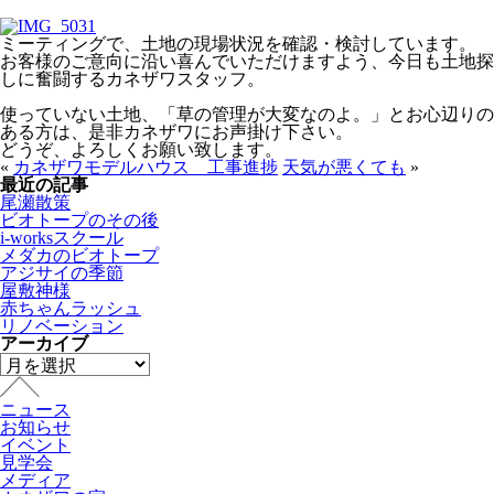
ミーティングで、土地の現場状況を確認・検討しています。
お客様のご意向に沿い喜んでいただけますよう、今日も土地探
しに奮闘するカネザワスタッフ。
使っていない土地、「草の管理が大変なのよ。」とお心辺りの
ある方は、是非カネザワにお声掛け下さい。
どうぞ、よろしくお願い致します。
«
カネザワモデルハウス 工事進捗
天気が悪くても
»
最近の記事
尾瀬散策
ビオトープのその後
i-worksスクール
メダカのビオトープ
アジサイの季節
屋敷神様
赤ちゃんラッシュ
リノベーション
アーカイブ
ニュース
お知らせ
イベント
見学会
メディア