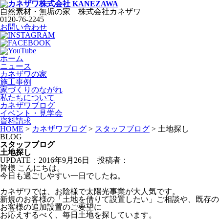
自然素材・無垢の家
株式会社
カネザワ
0120-76-2245
お問い合わせ
ホーム
ニュース
カネザワの家
施工事例
家づくりのながれ
私たちについて
カネザワブログ
イベント・見学会
資料請求
HOME
>
カネザワブログ
>
スタッフブログ
>
土地探し
BLOG
スタッフブログ
土地探し
UPDATE：2016年9月26日
投稿者：
皆様 こんにちは。
今日も過ごしやすい一日でしたね。
カネザワでは、お陰様で太陽光事業が大人気です。
新規のお客様の「土地を借りて設置したい」ご相談や、既存の
お客様の追加設置のご要望に
お応えするべく、毎日土地を探しています。