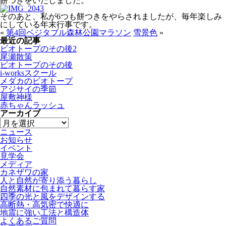
餅つきをいたしました。
そのあと、私が6つも餅つきをやらされましたが、毎年楽しみ
にしている年末行事です。
«
第4回ベジタブル森林公園マラソン
雪景色
»
最近の記事
ビオトープのその後2
尾瀬散策
ビオトープのその後
i-worksスクール
メダカのビオトープ
アジサイの季節
屋敷神様
赤ちゃんラッシュ
アーカイブ
ニュース
お知らせ
イベント
見学会
メディア
カネザワの家
人と自然が寄り添う暮らし
自然素材に包まれて暮らす家
四季の光と風をデザインする
高断熱・高気密で快適に
地震に強い工法と構造体
よくあるご質問