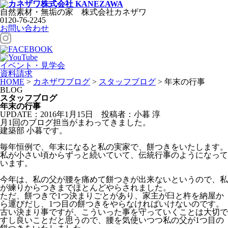
自然素材・無垢の家
株式会社
カネザワ
0120-76-2245
お問い合わせ
イベント・見学会
資料請求
HOME
>
カネザワブログ
>
スタッフブログ
>
年末の行事
BLOG
スタッフブログ
年末の行事
UPDATE：2016年1月15日
投稿者：小暮 淳
月1回のブログ担当がまわってきました。
建築部 小暮です。
毎年恒例で、年末になると私の実家で、餅つきをいたします。
私が小さい頃からずっと続いていて、伝統行事のようになって
います。
今年は、私の父が腰を痛めて餅つきが出来ないというので、私
が練りからつきまでほとんどやらされました。
ただ、餅つきで1つ決まりごとがあり、家主が臼と杵を納屋か
ら運びだし、1つ目の餅つきをやらなければいけないのです。
古い決まり事ですが、こういった事を守っていくことは大切で
すし良いことだと思うので、腰を気使いつつ私の父が1つ目の