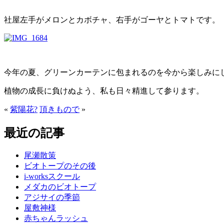
社屋左手がメロンとカボチャ、右手がゴーヤとトマトです。
今年の夏、グリーンカーテンに包まれるのを今から楽しみに
植物の成長に負けぬよう、私も日々精進して参ります。
«
紫陽花?
頂きもので
»
最近の記事
尾瀬散策
ビオトープのその後
i-worksスクール
メダカのビオトープ
アジサイの季節
屋敷神様
赤ちゃんラッシュ