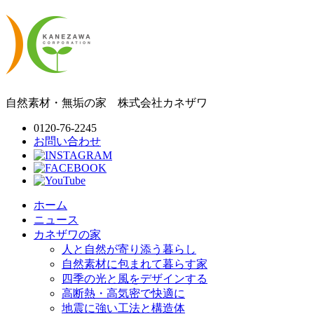
自然素材・無垢の家
株式会社
カネザワ
0120-76-2245
お問い合わせ
ホーム
ニュース
カネザワの家
人と自然が寄り添う暮らし
自然素材に包まれて暮らす家
四季の光と風をデザインする
高断熱・高気密で快適に
地震に強い工法と構造体