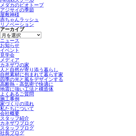
i-worksスクール
メダカのビオトープ
アジサイの季節
屋敷神様
赤ちゃんラッシュ
リノベーション
アーカイブ
ニュース
お知らせ
イベント
見学会
メディア
カネザワの家
人と自然が寄り添う暮らし
自然素材に包まれて暮らす家
四季の光と風をデザインする
高断熱・高気密で快適に
地震に強い工法と構造体
よくあるご質問
施工事例
家づくりの流れ
私たちについて
会社概要
スタッフ紹介
カネザワブログ
スタッフブログ
社長ブログ