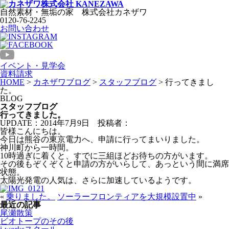
自然素材・無垢の家
株式会社
カネザワ
0120-76-2245
お問い合わせ
イベント・見学会
資料請求
HOME
>
カネザワブログ
>
スタッフブログ
>
行ってきまし
た。
BLOG
スタッフブログ
行ってきました。
UPDATE：2014年7月9日
投稿者：
皆様こんにちは。
今日は熊谷の東京電力へ、申請に行ってまいりました。
神川町から一時間。
10時過ぎに着くと、すでに三組ほどお待ちの方がいます。
その後もぞくぞくと申請の方がいらして、あっという間に満席
状態。
太陽光発電の人気は、さらに加速しているようです。
«
乗りました。
ソーラーフロンティアを大規模設置中
»
最近の記事
尾瀬散策
ビオトープのその後