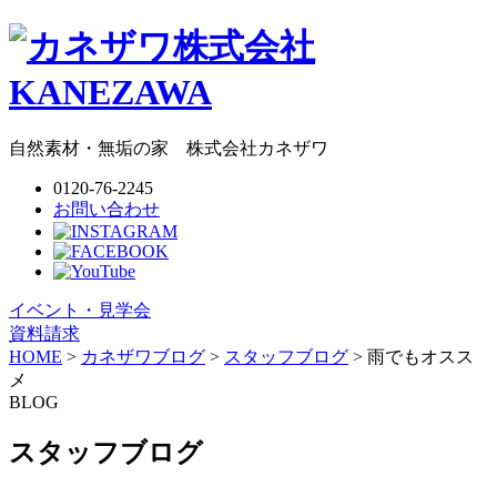
自然素材・無垢の家
株式会社
カネザワ
0120-76-2245
お問い合わせ
イベント・見学会
資料請求
HOME
>
カネザワブログ
>
スタッフブログ
>
雨でもオスス
メ
BLOG
スタッフブログ