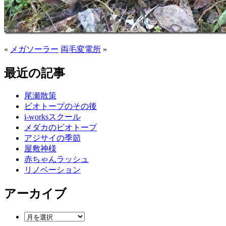
«
メガソーラー
両毛変電所
»
最近の記事
尾瀬散策
ビオトープのその後
i-worksスクール
メダカのビオトープ
アジサイの季節
屋敷神様
赤ちゃんラッシュ
リノベーション
アーカイブ