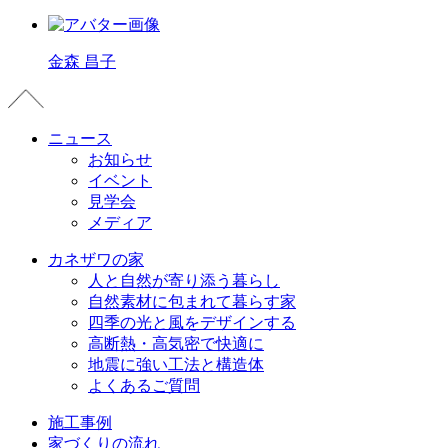
金森 昌子
ニュース
お知らせ
イベント
見学会
メディア
カネザワの家
人と自然が寄り添う暮らし
自然素材に包まれて暮らす家
四季の光と風をデザインする
高断熱・高気密で快適に
地震に強い工法と構造体
よくあるご質問
施工事例
家づくりの流れ