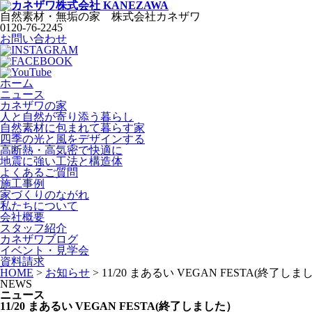
自然素材・無垢の家
株式会社
カネザワ
0120-76-2245
お問い合わせ
ホーム
ニュース
カネザワの家
人と自然が寄り添う暮らし
自然素材に包まれて暮らす家
四季の光と風をデザインする
高断熱・高気密で快適に
地震に強い工法と構造体
よくあるご質問
施工事例
家づくりのながれ
私たちについて
会社概要
スタッフ紹介
カネザワブログ
イベント・見学会
資料請求
HOME
>
お知らせ
>
11/20 まあるい VEGAN FESTA(終了し
NEWS
ニュース
11/20 まあるい VEGAN FESTA(終了しました）