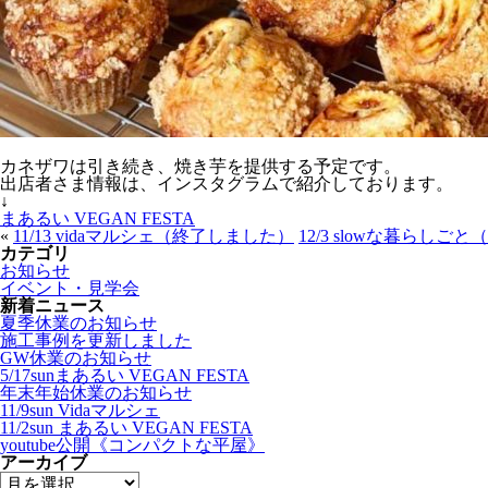
カネザワは引き続き、焼き芋を提供する予定です。
出店者さま情報は、インスタグラムで紹介しております。
↓
まあるい VEGAN FESTA
«
11/13 vidaマルシェ（終了しました）
12/3 slowな暮らし
カテゴリ
お知らせ
イベント・見学会
新着ニュース
夏季休業のお知らせ
施工事例を更新しました
GW休業のお知らせ
5/17sunまあるい VEGAN FESTA
年末年始休業のお知らせ
11/9sun Vidaマルシェ
11/2sun まあるい VEGAN FESTA
youtube公開《コンパクトな平屋》
アーカイブ