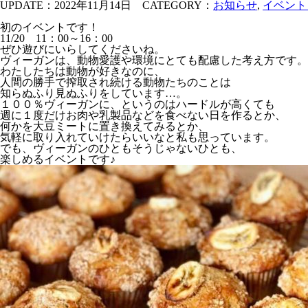
UPDATE：2022年11月14日
CATEGORY：
お知らせ
,
イベント
初のイベントです！
11/20 11：00～16：00
ぜひ遊びにいらしてくださいね。
ヴィーガンは、動物愛護や環境にとても配慮した考え方です。
わたしたちは動物が好きなのに、
人間の勝手で搾取され続ける動物たちのことは
知らぬふり見ぬふりをしています…。
１００％ヴィーガンに、というのはハードルが高くても
週に１度だけお肉や乳製品などを食べない日を作るとか、
何かを大豆ミートに置き換えてみるとか、
気軽に取り入れていけたらいいなと私も思っています。
でも、ヴィーガンのひともそうじゃないひとも、
楽しめるイベントです♪