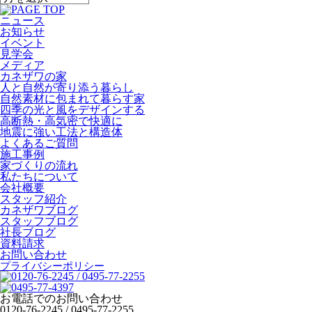
ニュース
お知らせ
イベント
見学会
メディア
カネザワの家
人と自然が寄り添う暮らし
自然素材に包まれて暮らす家
四季の光と風をデザインする
高断熱・高気密で快適に
地震に強い工法と構造体
よくあるご質問
施工事例
家づくりの流れ
私たちについて
会社概要
スタッフ紹介
カネザワブログ
スタッフブログ
社長ブログ
資料請求
お問い合わせ
プライバシーポリシー
お電話でのお問い合わせ
0120-76-2245
/
0495-77-2255