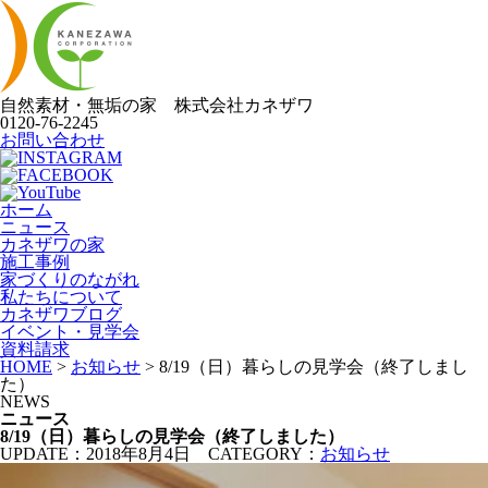
自然素材・無垢の家
株式会社
カネザワ
0120-76-2245
お問い合わせ
ホーム
ニュース
カネザワの家
施工事例
家づくりのながれ
私たちについて
カネザワブログ
イベント・見学会
資料請求
HOME
>
お知らせ
>
8/19（日）暮らしの見学会（終了しまし
た）
NEWS
ニュース
8/19（日）暮らしの見学会（終了しました）
UPDATE：2018年8月4日
CATEGORY：
お知らせ