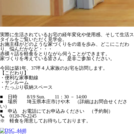
実際に生活されているお宅の経年変化や使用感、そして生活ス
タイルをご覧いただく見学会。
お施主様がどのような家づくりをの道を歩み、どこにこだわ
り、悩んだかなど・・・
赤裸々話を軽食をとりながら伺うことができます。
家づくりを考えている皆さん、是非ご参加ください。
今回は築1年、37坪４人家族のお宅を訪問します。
【こだわり】
・便利な家事動線
・サンルーム
・たっぷり収納スペース
■ 日時 8/19 Sun. 11：30 － 14:00
■ 場所 埼玉県本庄市けや木 （詳細はお問合せくださ
い）
■ 申込 お電話にてお申込みください （予約制）
📞 0120-76-2245
※ 軽食を用意してお待ちしております。