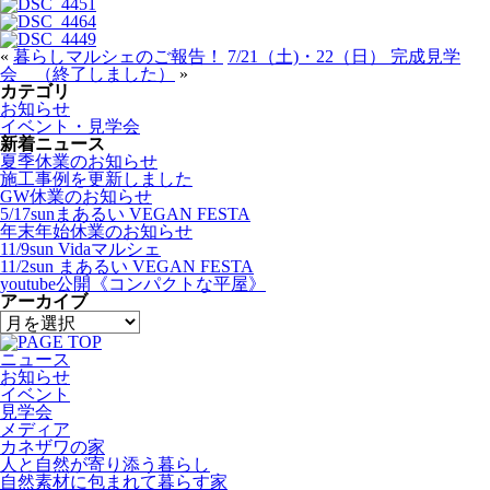
«
暮らしマルシェのご報告！
7/21（土)・22（日） 完成見学
会 （終了しました）
»
カテゴリ
お知らせ
イベント・見学会
新着ニュース
夏季休業のお知らせ
施工事例を更新しました
GW休業のお知らせ
5/17sunまあるい VEGAN FESTA
年末年始休業のお知らせ
11/9sun Vidaマルシェ
11/2sun まあるい VEGAN FESTA
youtube公開《コンパクトな平屋》
アーカイブ
ニュース
お知らせ
イベント
見学会
メディア
カネザワの家
人と自然が寄り添う暮らし
自然素材に包まれて暮らす家