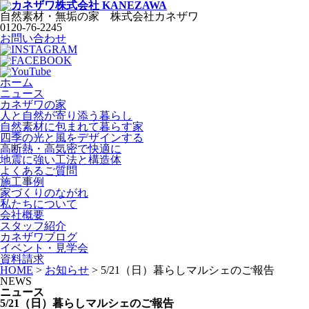
自然素材・無垢の家
株式会社
カネザワ
0120-76-2245
お問い合わせ
ホーム
ニュース
カネザワの家
人と自然が寄り添う暮らし
自然素材に包まれて暮らす家
四季の光と風をデザインする
高断熱・高気密で快適に
地震に強い工法と構造体
よくあるご質問
施工事例
家づくりのながれ
私たちについて
会社概要
スタッフ紹介
カネザワブログ
イベント・見学会
資料請求
HOME
>
お知らせ
>
5/21（日）暮らしマルシェのご報告
NEWS
ニュース
5/21（日）暮らしマルシェのご報告