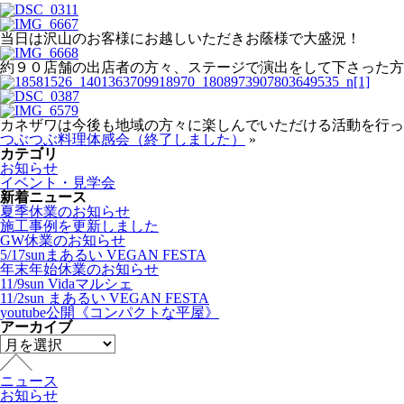
当日は沢山のお客様にお越しいただきお蔭様で大盛況！
約９０店舗の出店者の方々、ステージで演出をして下さった方
カネザワは今後も地域の方々に楽しんでいただける活動を行っ
つぶつぶ料理体感会（終了しました）
»
カテゴリ
お知らせ
イベント・見学会
新着ニュース
夏季休業のお知らせ
施工事例を更新しました
GW休業のお知らせ
5/17sunまあるい VEGAN FESTA
年末年始休業のお知らせ
11/9sun Vidaマルシェ
11/2sun まあるい VEGAN FESTA
youtube公開《コンパクトな平屋》
アーカイブ
ニュース
お知らせ