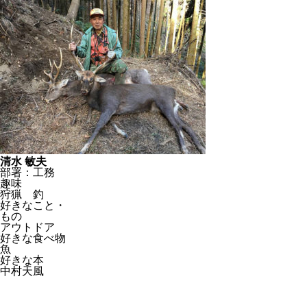
清水 敏夫
部署：工務
趣味
狩猟 釣
好きなこと・
もの
アウトドア
好きな食べ物
魚
好きな本
中村天風