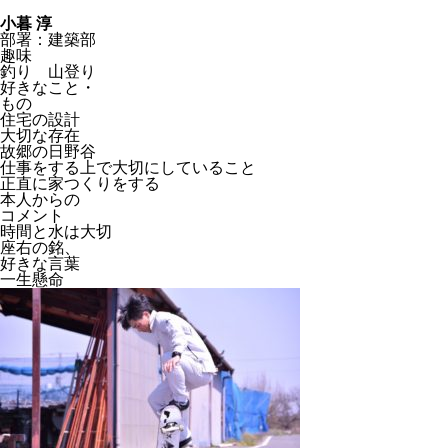
小暮 淳
部署：建築部
趣味
釣り 山登り
好きなこと・
もの
住宅の設計
大切な存在
故郷の日野谷
仕事をする上で大切にしていること
正直に家つくりをする
本人からの
コメント
時間と水は大切
座右の銘、
好きな言葉
一生懸命